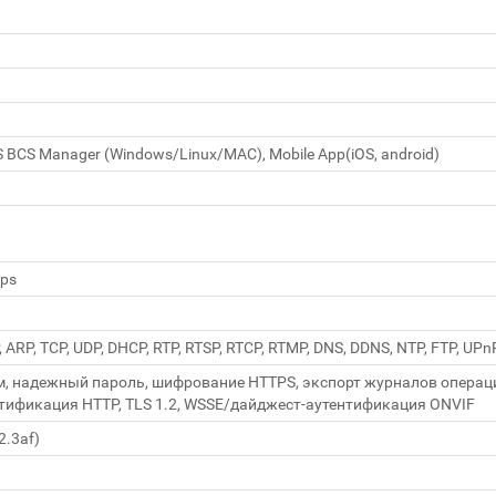
S BCS Manager (Windows/Linux/MAC), Mobile App(iOS, android)
ps
, ARP, TCP, UDP, DHCP, RTP, RTSP, RTCP, RTMP, DNS, DDNS, NTP, FTP, UP
, надежный пароль, шифрование HTTPS, экспорт журналов операци
тификация HTTP, TLS 1.2, WSSE/дайджест-аутентификация ONVIF
2.3af)