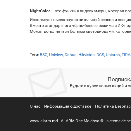
NightColor
— это функция видеокамеры, которая по
Использует высокочувствительный сенсор и специ
Вместо стандартного чёрно‑белого режима с ИК‑под
Может дополняться белыми светодиодами, которые
Теги:
BSC
,
Uniview
,
Dahua
,
Hikvision
,
DCS
,
Uniarch
,
TIRA
Подписк
Будьте в курсе новых акций и 
О нас
Информация о доставке
Политика Безопас
www.alarm.md - ALARM One Moldova ® - sisteme de securit