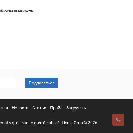
кой освещённости
.
Подписаться
кции
Новости
Статьи
Прайс
Загрузить
mativ și nu sunt o ofertă publică. Lisnic-Grup © 2026