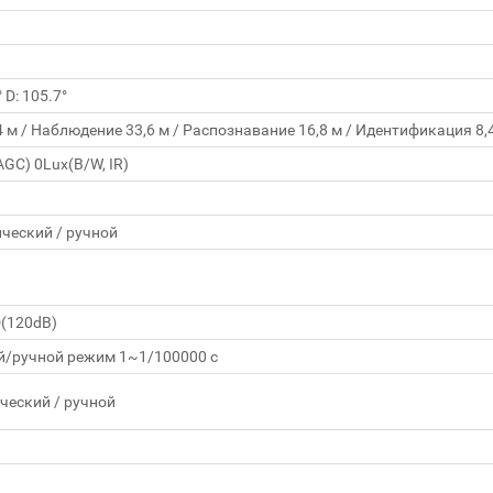
° D: 105.7°
м / Наблюдение 33,6 м / Распознавание 16,8 м / Идентификация 8,
AGC) 0Lux(B/W, IR)
ческий / ручной
D(120dB)
й/ручной режим 1~1/100000 с
ческий / ручной