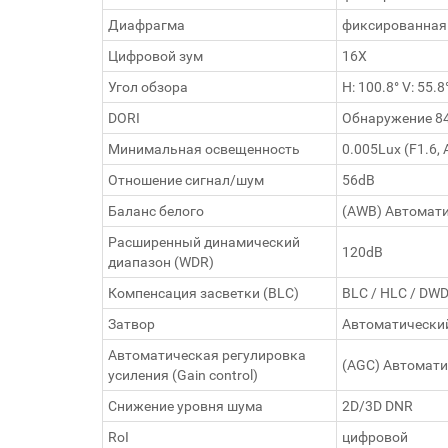
Диафрагма
фиксированная
Цифровой зум
16Х
Угол обзора
H: 100.8° V: 55.8
DORI
Обнаружение 84 
Минимальная освещенность
0.005Lux (F1.6, 
Отношение сигнал/шум
56dB
Баланс белого
(AWB) Автомати
Расширенный динамический
120dB
диапазон (WDR)
Компенсация засветки (BLC)
BLC / HLC / DW
Затвор
Автоматически
Автоматическая регулировка
(AGC) Автомати
усиления (Gain control)
Снижение уровня шума
2D/3D DNR
RoI
цифровой