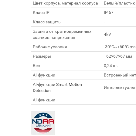
Цвет корпуса, материал корпуса
Белый/пластик
Класс IP
IP 67
Класс защиты
-
Защита от кратковременных
4kV
скачков напряжения
Рабочие условия
-30°C~+60°C ma
Размеры
162×67×67 мм
Вес
0,24 кг.
AI‑функции
Встроенный ин
AI‑функции
Smart Motion
Интеллектуальн
Detection
AI‑функции