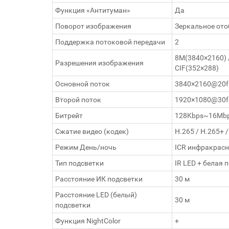
Функция «Антитуман»
Да
Поворот изображения
Зеркальное ото
Поддержка потоковой передачи
2
8M(3840×2160) /
Разрешения изображения
CIF(352×288)
Основной поток
3840×2160@20f
Второй поток
1920×1080@30f
Битрейт
128Kbps~16Mb
Сжатие видео (кодек)
H.265 / H.265+ 
Режим День/ночь
ICR инфракрасный
Тип подсветки
IR LED + белая 
Расстояние ИК подсветки
30 м
Расстояние LED (белый)
30 м
подсветки
Функция NightColor
+