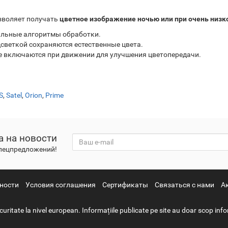
зволяет получать
цветное изображение ночью или при очень низ
альные алгоритмы обработки.
светкой сохраняются естественные цвета.
 включаются при движении для улучшения цветопередачи.
S
,
Satel
,
Orion
,
Prime
а на новости
спецпредложений!
ности
Условия соглашения
Сертификаты
Связаться с нами
А
ate la nivel european. Informațiile publicate pe site au doar scop infor