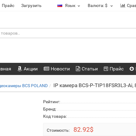
Прайс
Загрузить
Язык
Валюта:
$
Сра
авная
Акции
Новости
Статьи
Прайс
IP камера BCS-P-TIP18FSR3L3-Ai, 8M
деокамеры BCS POLAND
Рейтинг:
Бренд:
Код товара:
82.92$
Стоимость: