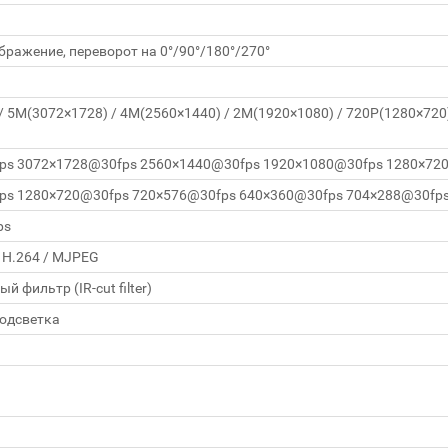
бражение, переворот на 0°/90°/180°/270°
 5M(3072×1728) / 4M(2560×1440) / 2M(1920×1080) / 720P(1280×720) /
ps 3072×1728@30fps 2560×1440@30fps 1920×1080@30fps 1280×72
ps 1280×720@30fps 720×576@30fps 640×360@30fps 704×288@30fp
ps
/ H.264 / MJPEG
 фильтр (IR‑cut filter)
подсветка