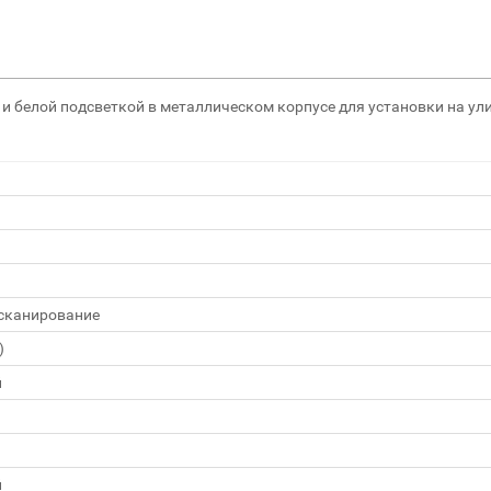
 и белой подсветкой в металлическом корпусе для установки на ули
 сканирование
)
й
й