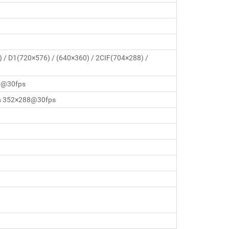
 D1(720×576) / (640×360) / 2CIF(704×288) /
0@30fps
s 352×288@30fps