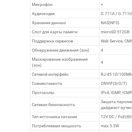
Микрофон
+
Аудиокодек
G.711A / G.711U
Хранение данных
NAS(NFS)
Слот для карты памяти
microSD 512GB
Поддержка сервисов
Web Service, CM
Обнаружение движения (зон)
4
Маскирование изображения
4
(зон)
Сетевой интерфейс
RJ-45 10/100Mb
Совместимость
ONVIF(S/G/T)
Протоколы
IPv4, IGMP, ICMP
Защита паролем
Сетевая безопасность
дайджест-аутен
Тип источника питания
12V DC / PoE(80
Потребляемая мощность
max 5.3W