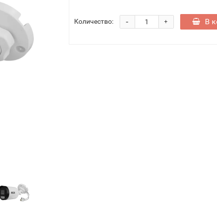
-
В к
Количество:
+