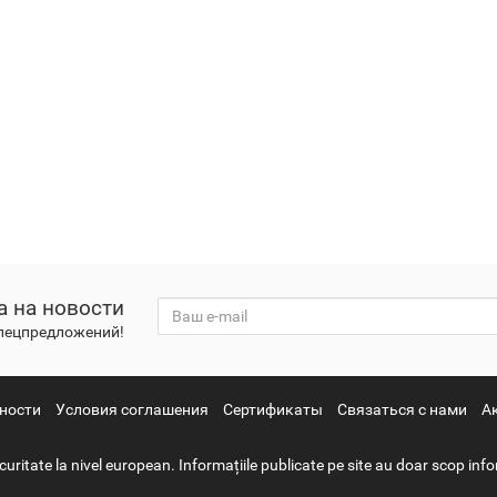
а на новости
спецпредложений!
ности
Условия соглашения
Сертификаты
Связаться с нами
А
ate la nivel european. Informațiile publicate pe site au doar scop infor