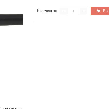
-
В к
Количество:
+
0, чистая медь